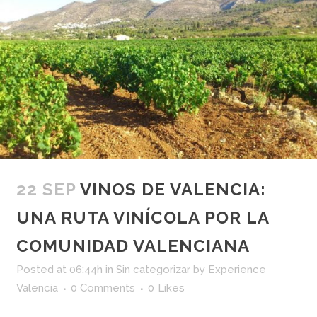
22 SEP
VINOS DE VALENCIA:
UNA RUTA VINÍCOLA POR LA
COMUNIDAD VALENCIANA
Posted at 06:44h
in
Sin categorizar
by
Experience
Valencia
0 Comments
0
Likes