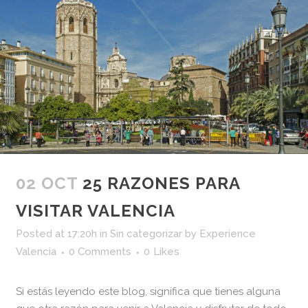
02 OCT
25 RAZONES PARA
VISITAR VALENCIA
Posted at 17:20h
in
Sin categorizar
by
Experience
Valencia
0 Comments
0
Likes
Si estás leyendo este blog, significa que tienes alguna