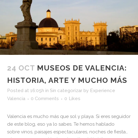
24 OCT
MUSEOS DE VALENCIA:
HISTORIA, ARTE Y MUCHO MÁS
Posted at 16:05h
in
Sin categorizar
by
Experience
Valencia
0 Comments
0
Likes
Valencia es mucho más que sol y playa. Si eres seguidor
de este blog, eso ya lo sabes. Te hemos hablado
sobre vinos, paisajes espectaculares, noches de fiesta…