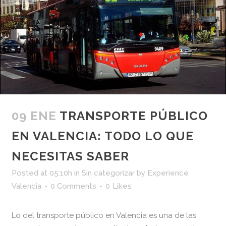
09 ENE
TRANSPORTE PÚBLICO
EN VALENCIA: TODO LO QUE
NECESITAS SABER
Posted at 05:10h
in
Sin categorizar
by
Experience
Valencia
0 Comments
0
Likes
Lo del transporte público en Valencia es una de las