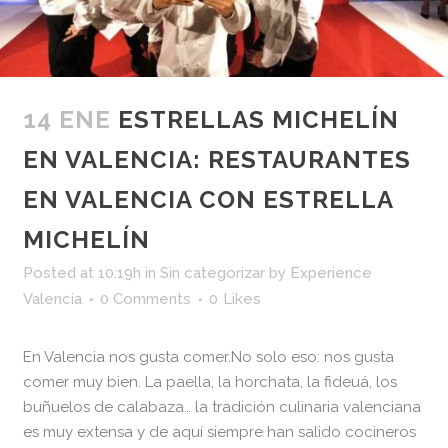
14 ENE
ESTRELLAS MICHELÍN
EN VALENCIA: RESTAURANTES
EN VALENCIA CON ESTRELLA
MICHELÍN
Posted at 10:19h
in
Sin categorizar
by
Experience
Valencia
0 Comments
0
Likes
En Valencia nos gusta comer.No solo eso: nos gusta
comer muy bien. La paella, la horchata, la fideuá, los
buñuelos de calabaza… la tradición culinaria valenciana
es muy extensa y de aquí siempre han salido cocineros