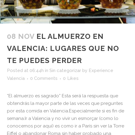
08 NOV
EL ALMUERZO EN
VALENCIA: LUGARES QUE NO
TE PUEDES PERDER
Posted at 06:44h
in
Sin categorizar
by
Experience
Valencia
0 Comments
0
Likes
“El almuerzo es sagrado” Esta será la respuesta que
obtendrás la mayor parte de las veces que preguntes
por esta comida en Valencia.Especialmente si es fin de
semana.Ir a Valencia y no vivir un esmorçar (como lo
conocemos por aquí) es como ir a París sin ver la Torre
Eiffel o abandonar Roma sin haber probado una