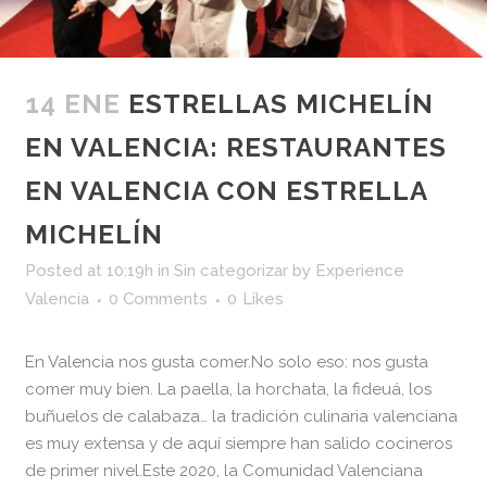
14 ENE
ESTRELLAS MICHELÍN
EN VALENCIA: RESTAURANTES
EN VALENCIA CON ESTRELLA
MICHELÍN
Posted at 10:19h
in
Sin categorizar
by
Experience
Valencia
0 Comments
0
Likes
En Valencia nos gusta comer.No solo eso: nos gusta
comer muy bien. La paella, la horchata, la fideuá, los
buñuelos de calabaza… la tradición culinaria valenciana
es muy extensa y de aquí siempre han salido cocineros
de primer nivel.Este 2020, la Comunidad Valenciana