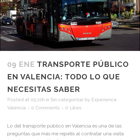
09 ENE
TRANSPORTE PÚBLICO
EN VALENCIA: TODO LO QUE
NECESITAS SABER
Posted at 05:10h
in
Sin categorizar
by
Experience
Valencia
0 Comments
0
Likes
Lo del transporte público en Valencia es una de las
preguntas que más me repetís al contratar una visita