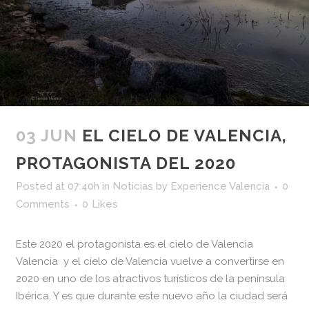
03 JUN
EL CIELO DE VALENCIA,
PROTAGONISTA DEL 2020
Posted at 07:40h
in
Noticias
by
Experience Valencia
0
Comments
0
Likes
Este 2020 el protagonista es el cielo de Valencia
Valencia y el cielo de Valencia vuelve a convertirse en
2020 en uno de los atractivos turísticos de la península
Ibérica. Y es que durante este nuevo año la ciudad será