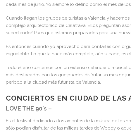
cada mes de junio. Yo siempre lo defino como el mes de los 
Cuando llegan los grupos de turistas a Valencia y hacemos l
complejo arquitectónico de Calatrava. Ellos preguntan aso
sucediendo? Pues que estamos preparados para una nueva ed
Es entonces cuando yo aprovecho para contarles con orgull
inigualable. Lo que la hace más completa, aún si cabe, es e
Todo el año contamos con un extenso calendario musical p
más destacados con los que puedes disfrutar un mes de junio
periodo a la ciudad más futurista de Valencia.
CONCIERTOS EN CIUDAD DE LAS A
LOVE THE 90´s –
Es el festival dedicado a los amantes de la música de los n
sólo podían disfrutar de las míticas tardes de Woody o aque