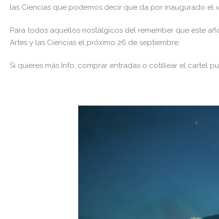
las Ciencias que podemos decir que da por inaugurado el v
Para todos aquellos nostálgicos del remember que este año
Artes y las Ciencias el próximo 26 de septiembre.
Si quieres más Info, comprar entradas o cotillear el cartel pu