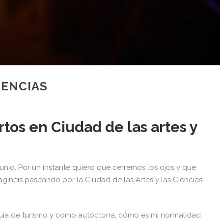
IENCIAS
rtos en Ciudad de las artes y
unio. Por un instante quiero que cerremos los ojos y que
ginéis paseando por la Ciudad de las Artes y las Ciencias
 guía de turismo y como autóctona, cómo es mi normalidad