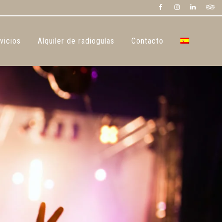
vicios
Alquiler de radioguías
Contacto