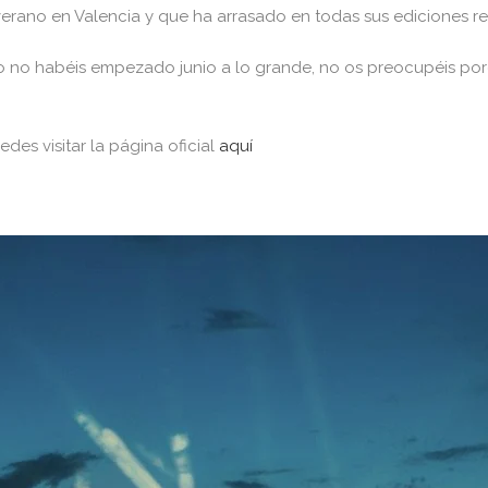
erano en Valencia y que ha arrasado en todas sus ediciones re
 no habéis empezado junio a lo grande, no os preocupéis porqu
edes visitar la página oficial
aquí