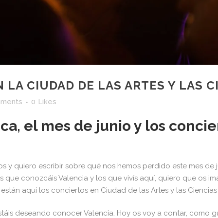
LA CIUDAD DE LAS ARTES Y LAS C
mments
0
Likes
ca, el mes de junio y los concie
os y quiero escribir sobre qué nos hemos perdido este mes de j
ue conozcáis Valencia y los que vivís aquí, quiero que os ima
 están aquí los conciertos en Ciudad de las Artes y las Ciencias
e estáis deseando conocer Valencia. Hoy os voy a contar, como