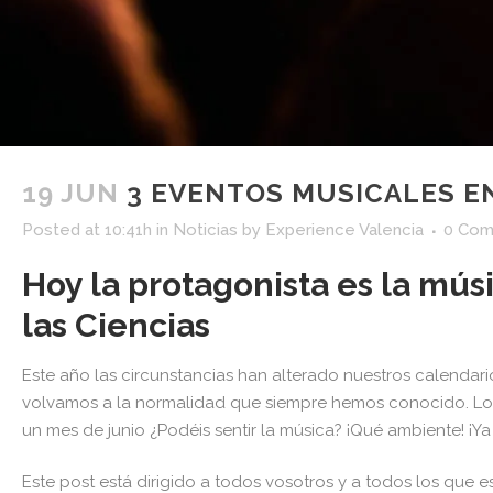
19 JUN
3 EVENTOS MUSICALES EN 
Posted at 10:41h
in
Noticias
by
Experience Valencia
0 Co
Hoy la protagonista es la músi
las Ciencias
Este año las circunstancias han alterado nuestros calendari
volvamos a la normalidad que siempre hemos conocido. Los q
un mes de junio ¿Podéis sentir la música? ¡Qué ambiente! ¡Ya
Este post está dirigido a todos vosotros y a todos los qu