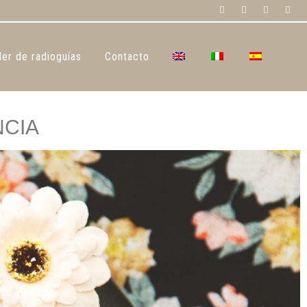
ler de radioguías
Contacto
NCIA