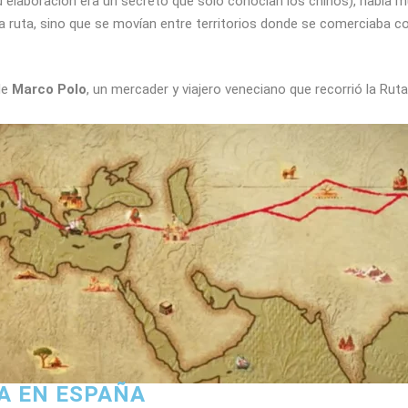
 elaboración era un secreto que solo conocían los chinos), había m
a ruta, sino que se movían entre territorios donde se comerciaba co
de
Marco Polo
, un mercader y viajero veneciano que recorrió la Rut
A EN ESPAÑA