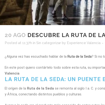
20 AGO
DESCUBRE LA RUTA DE LA
Posted at 11:37h
in
Sin categorizar
by
Experience Valencia
¿Alguna vez has escuchado hablar de la
Ruta de la Seda
? Si no 
En este post quiero contártelo todo sobre esta ruta, su importa
Valencia
LA RUTA DE LA SEDA: UN PUENTE
El orígen de la
Ruta de la Seda
se remonta al siglo I a. C. y co
y África, conectando distintos pueblos y culturas.