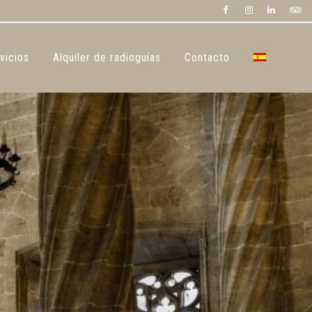
vicios
Alquiler de radioguías
Contacto