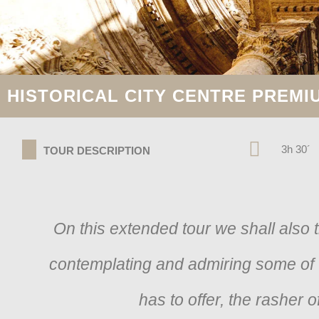
HISTORICAL CITY CENTRE PREMI
3h 30´
TOUR DESCRIPTION
​On this extended tour we shall also t
contemplating and admiring some of
has to offer, the rasher o