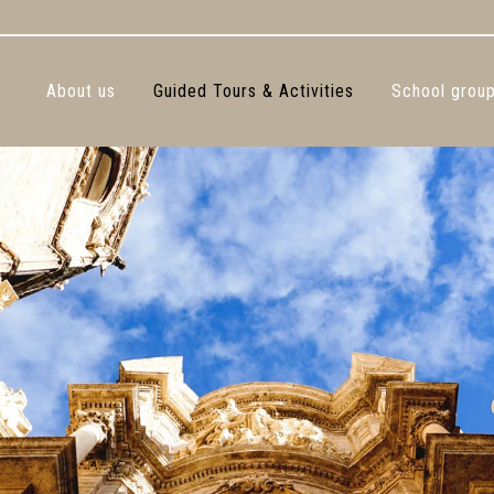
About us
Guided Tours & Activities
School grou