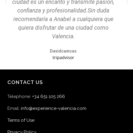
ciudad es un encanto y transmite pasión,
confianza y profesionalidad.Sin duda
recomendaría a Anabel a cualquiera que
quiera disfrutar de una ciudad como
Valencia.
Davidcamcas
tripadvisor
CONTACT US
Telephone:
+34 651 105 266
Email:
info@experience-valencia.com
Terms of Use
Privacy Policy