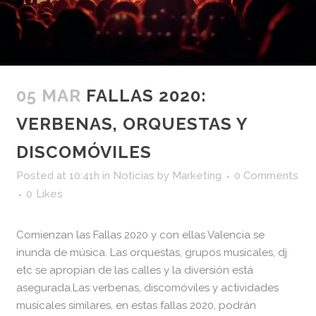
05 MAR
FALLAS 2020:
VERBENAS, ORQUESTAS Y
DISCOMÓVILES
Posted at 10:41h
in
Noticias
by
Marketing
0 Comments
0
Likes
Comienzan las Fallas 2020 y con ellas Valencia se
inunda de música. Las orquestas, grupos musicales, dj
etc se apropian de las calles y la diversión está
asegurada.Las verbenas, discomóviles y actividades
musicales similares, en estas fallas 2020, podrán