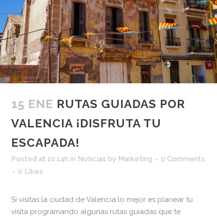
15 ENE
RUTAS GUIADAS POR
VALENCIA ¡DISFRUTA TU
ESCAPADA!
Posted at 10:14h
in
Noticias
by
Marketing
0 Comments
0
Likes
Si visitas la ciudad de Valencia lo mejor es planear tu
visita programando algunas rutas guiadas que te