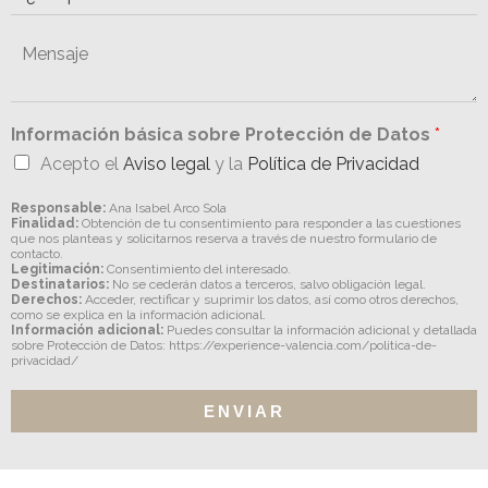
Información básica sobre Protección de Datos
*
Acepto el
Aviso legal
y la
Política de Privacidad
Responsable:
Ana Isabel Arco Sola
Finalidad:
Obtención de tu consentimiento para responder a las cuestiones
que nos planteas y solicitarnos reserva a través de nuestro formulario de
contacto.
Legitimación:
Consentimiento del interesado.
Destinatarios:
No se cederán datos a terceros, salvo obligación legal.
Derechos:
Acceder, rectificar y suprimir los datos, así como otros derechos,
como se explica en la información adicional.
Información adicional:
Puedes consultar la información adicional y detallada
sobre Protección de Datos: https://experience-valencia.com/politica-de-
privacidad/
ENVIAR